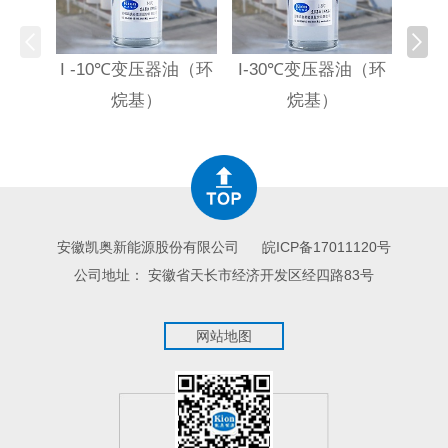
I -10℃变压器油（环
I-30℃变压器油（环
HI
烷基）
烷基）
高
安徽凯奥新能源股份有限公司
皖ICP备17011120号
公司地址： 安徽省天长市经济开发区经四路83号
网站地图