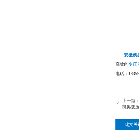
安徽凯奥
高效的
变压
电话：183550
上一篇
<
凯奥变
此文关