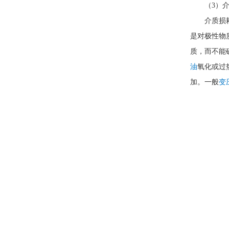
（3）
介质损
是对极性物
质，而不能
油
氧化或过
加。一般
变