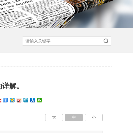
的详解。
大
中
小