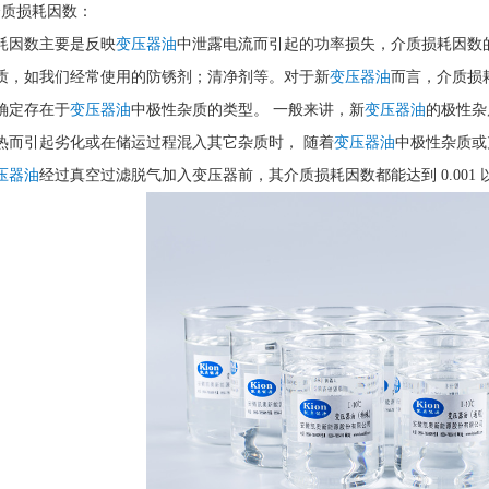
介质损耗因数：
耗因数主要是反映
变压器油
中泄露电流而引起的功率损失，介质损耗因数
质，如我们经常使用的防锈剂；清净剂等。对于新
变压器油
而言，介质损
确定存在于
变压器油
中极性杂质的类型。 一般来讲，新
变压器油
的极性杂
热而引起劣化或在储运过程混入其它杂质时， 随着
变压器油
中极性杂质或
压器油
经过真空过滤脱气加入变压器前，其介质损耗因数都能达到 0.001