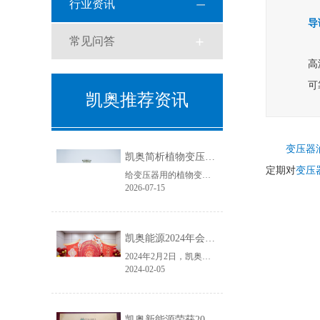
行业资讯
导
常见问答
高
可
凯奥推荐资讯
变压器
凯奥简析植物变压器油与天然酯绝缘油
定期对
变压
给变压器用的植物变压器油学名叫天然酯绝缘油，具有良好的生物降解性和环境相容性。
2026-07-15
凯奥能源2024年会盛典圆满结束
2024年2月2日，凯奥能源年会盛典如期举行。本次年会盛典分为年度总结大会和年会晚宴两个篇章，凯奥能源各位领导及全体员工齐聚一堂，共同回首2023年，展望2024年。
2024-02-05
凯奥新能源荣获2023年度电力变压器“金球奖”优质供应商！