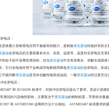
击穿电压：
压是衡量介质耐受电压而不被破坏的能力，是检验
变压器油
性能好坏的主
压器油
击穿电压的主要因素有水分、杂质、温度等，温度对击穿电压关系
中性粒子的不游离性维持的，但当
变压器油
中含有游离水、溶解水或固体
数，它们在电场作用下会构成导电桥路而降低
变压器油的
击穿电压。应该
它不能判断
变压器油
是否存在酸性物质或油泥。一般
变压器油
经过真空过
脉冲击穿电压：
TMD3487 和 IEC60296 标准中，对脉冲击穿电压提出了要求。其
56 正常测试的污染物所影响，主要取决于
变压器油
的精制程度，芳香烃含量越
C897 和 ASTMD3300 这两种方法十分相似。 ASTMD3487 标准要求的