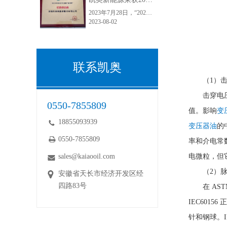
2023年7月28日，“2023第九届中国国际电力变压器市场及技术发展高峰论坛暨2023第一届采配会”在江苏常州顺利举行。安徽凯奥新能源股份有限公司荣获2023年度电力变压器“金球奖”优质供应商！“金球奖”荣誉的获得，是电力变压器行业和客户对凯奥变压器油的认可，彰显了电力客户对于凯奥能源的满意度和正向口碑。
2023-08-02
联系凯奥
（1）
击穿电
0550-7855809
值。影响
变
18855093939
变压器油
的
0550-7855809
率和介电常
sales@kaiaooil.com
电微粒，但
（2）
安徽省天长市经济开发区经
四路83号
在 AS
IEC601
针和钢球。IE