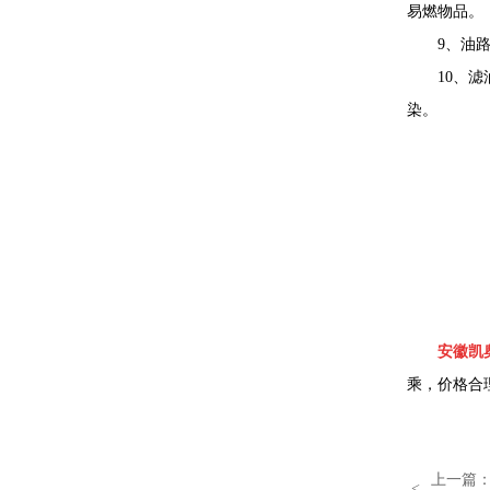
易燃物品。
9、油
10、
染。
安徽凯奥
乘，价格合理
上一篇
<