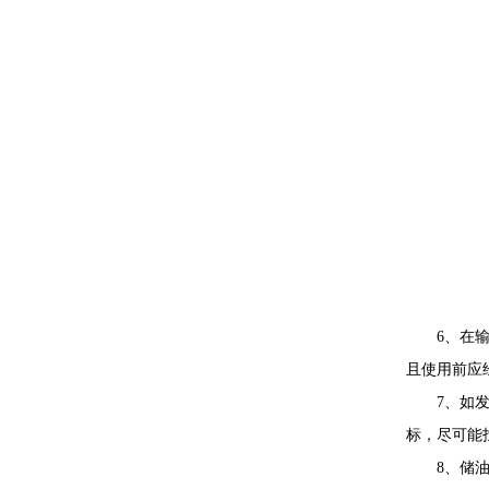
6、在
且使用前应
7、如
标，尽可能
8、储