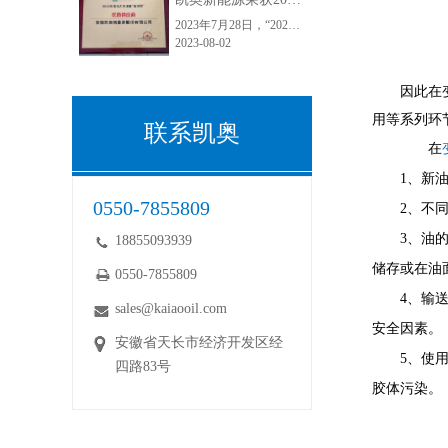
2023年7月28日，“2023第九届中国国际电力变压器市场及技术发展高峰论坛暨2023第一届采配会”在江苏常州顺利举行。安徽凯奥新能源股份有限公司荣获2023年度电力变压器“金球奖”优质供应商！“金球奖”荣誉的获得，是电力变压器行业和客户对凯奥变压器油的认可，彰显了电力客户对于凯奥能源的满意度和正向口碑。
2023-08-02
因此在
用等系列环
联系凯奥
在
1、新
0550-7855809
2、不
3、油
18855093939
储存或在油
0550-7855809
4、输
sales@kaiaooil.com
安全因素。
安徽省天长市经济开发区经
5、使
四路83号
胶体污染。