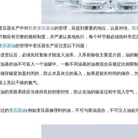
变压器生产中对
凯奥变压器油
的管理，应提到重要的地位，认真对待。
凯
节都应有完整的规程制度，并严肃认真地执行，每个环节都必须按科学态
变压器油
的管理中变压器生产应注意以下问题：
油进货以后，必须先经复验才能送入油库。入库前验收主要是介损，油的耐
同油基的油不可装入一个油罐中。一般不同油基的油相混合应规定比例限制
的储存罐是加盖封闭的，防止水及灰尘的落入，如果是较长时间的储存，
面上充以干燥的氮气。
送油的管路系统应当保持良好的密封性，防止在油的输送过程中混入空气
用过的
变压器油
(例如变压器修理时的油，不可与新油混合，不可注入油处