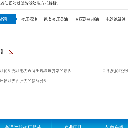
压器油初始过滤阶段处理方式解析。
键词
变压器油
凯奥变压器油
变压器冷却油
电器绝缘油
荐】
油简析充油电力设备出现温度异常的原因
凯奥简述变
压器油界面张力的指标分析
高温过载变压器油
专业团队
荣誉资质