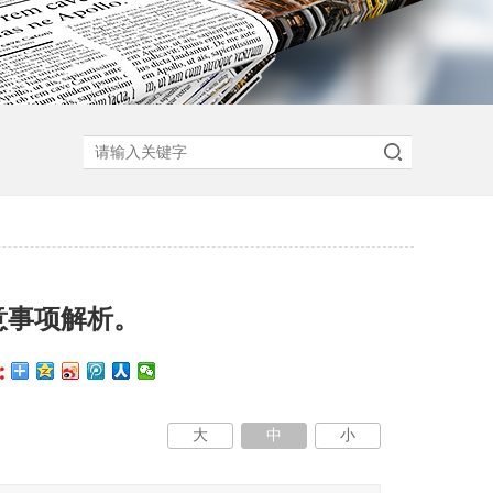
意事项解析。
大
中
小