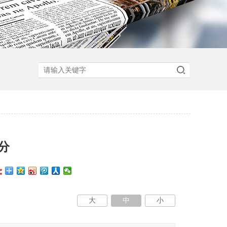
分
大
中
小