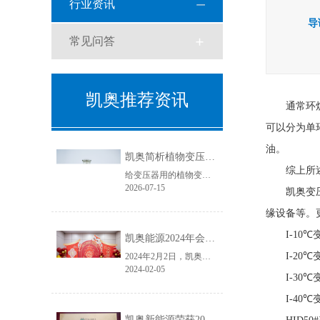
行业资讯
导
常见问答
凯奥推荐资讯
通常环
可以分为单
油。
凯奥简析植物变压器油与天然酯绝缘油
综上所
给变压器用的植物变压器油学名叫天然酯绝缘油，具有良好的生物降解性和环境相容性。
2026-07-15
凯奥变
缘设备等。
I-10
凯奥能源2024年会盛典圆满结束
I-20
2024年2月2日，凯奥能源年会盛典如期举行。本次年会盛典分为年度总结大会和年会晚宴两个篇章，凯奥能源各位领导及全体员工齐聚一堂，共同回首2023年，展望2024年。
2024-02-05
I-30
I-40
凯奥新能源荣获2023年度电力变压器“金球奖”优质供应商！