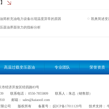
荐】
油简析充油电力设备出现温度异常的原因
凯奥简述变
压器油界面张力的指标分析
高温过载变压器油
专业团队
荣誉资质
网站地图
长市经济开发区经四路83号
39
联系电话： 0550-7855809
联系人：朱总（销售部）
810
邮箱： sales@kaiaooil.com
有限公司
版权所有
备案号：
皖ICP备17011120号
技术支持：