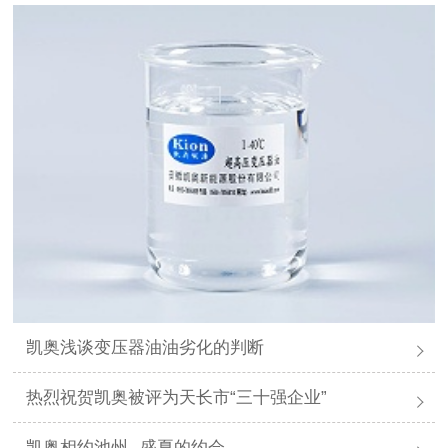
凯奥浅谈变压器油油劣化的判断
热烈祝贺凯奥被评为天长市“三十强企业”
凯奥相约池州--盛夏的约会