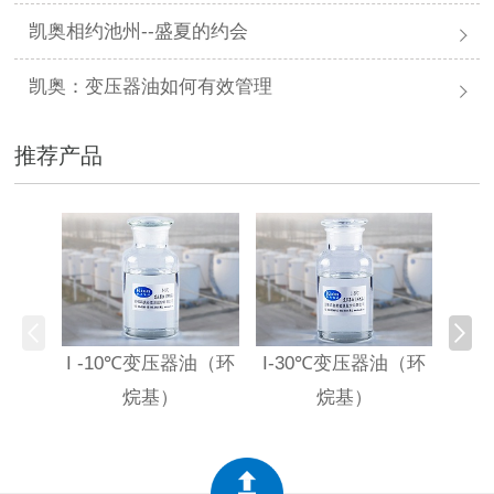
凯奥相约池州--盛夏的约会
凯奥：变压器油如何有效管理
推荐产品
I -10℃变压器油（环
I-30℃变压器油（环
HI
烷基）
烷基）
高