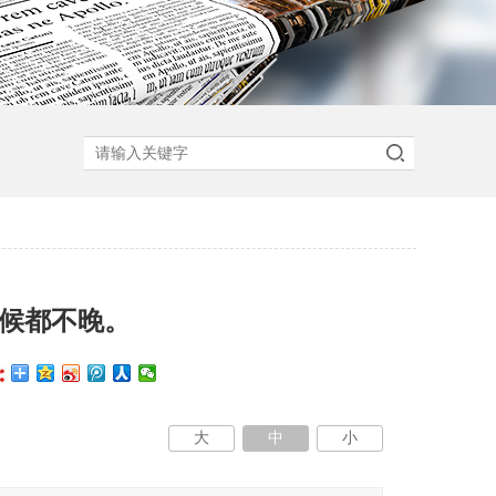
时候都不晚。
大
中
小