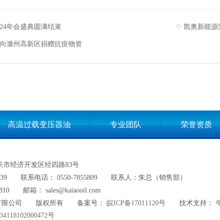
024年会盛典圆满结束
向滁州高新区捐赠抗疫物资
高温过载变压器油
专业团队
荣誉资质
网站地图
长市经济开发区经四路83号
39
联系电话： 0550-7855809
联系人：朱总（销售部）
810
邮箱： sales@kaiaooil.com
有限公司
版权所有
备案号：
皖ICP备17011120号
技术支持：
118102000472号