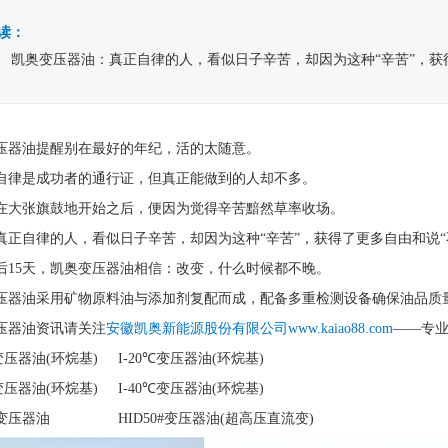
读：
凯奥变压器油：真正自律的人，看似日子辛苦，却因为这种“辛苦”，获
压器油提醒别在最好的年纪，活的太随意。
自律是成功者的通行证，但真正能做到的人却不多。
在大张旗鼓地开始之后，便因为觉得辛苦黯然草率收场。
真正自律的人，看似日子辛苦，却因为这种“辛苦”，获得了更多自由和说“
9最后15天，凯奥变压器油相信：改变，什么时候都不晚。
压器油采用矿物原料油与添加剂复配而成，配备多重检测设备确保油品质
压器油资讯请关注
安徽凯奥新能源股份有限公司www.kaiao88.com
——专
℃变压器油(环烷基) I-20℃变压器油(环烷基)
℃变压器油(环烷基) I-40℃变压器油(环烷基)
变压器油 HID50#变压器油(超高压直流变)