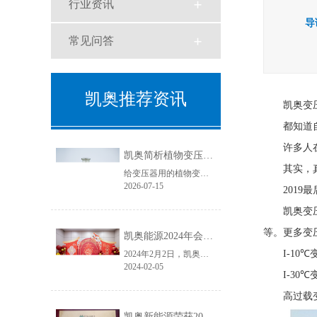
行业资讯
导
常见问答
凯奥推荐资讯
凯奥变
都知道
许多人
凯奥简析植物变压器油与天然酯绝缘油
其实，
给变压器用的植物变压器油学名叫天然酯绝缘油，具有良好的生物降解性和环境相容性。
2026-07-15
201
凯奥变
等。更多变
凯奥能源2024年会盛典圆满结束
I-10
2024年2月2日，凯奥能源年会盛典如期举行。本次年会盛典分为年度总结大会和年会晚宴两个篇章，凯奥能源各位领导及全体员工齐聚一堂，共同回首2023年，展望2024年。
2024-02-05
I-30
高过载
凯奥新能源荣获2023年度电力变压器“金球奖”优质供应商！