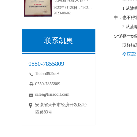
2023年7月28日，“2023第九届中国国际电力变压器市场及技术发展高峰论坛暨2023第一届采配会”在江苏常州顺利举行。安徽凯奥新能源股份有限公司荣获2023年度电力变压器“金球奖”优质供应商！“金球奖”荣誉的获得，是电力变压器行业和客户对凯奥变压器油的认可，彰显了电力客户对于凯奥能源的满意度和正向口碑。
1.从
2023-08-02
中，也不得
2.从
少保存一份
联系凯奥
取样结
变压器
0550-7855809
18855093939
0550-7855809
sales@kaiaooil.com
安徽省天长市经济开发区经
四路83号