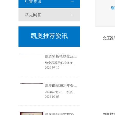
行业资讯
导
常见问答
凯奥推荐资讯
变压器
凯奥简析植物变压器油与天然酯绝缘油
给变压器用的植物变压器油学名叫天然酯绝缘油，具有良好的生物降解性和环境相容性。
2026-07-15
凯奥能源2024年会盛典圆满结束
2024年2月2日，凯奥能源年会盛典如期举行。本次年会盛典分为年度总结大会和年会晚宴两个篇章，凯奥能源各位领导及全体员工齐聚一堂，共同回首2023年，展望2024年。
2024-02-05
而取样
凯奥新能源荣获2023年度电力变压器“金球奖”优质供应商！