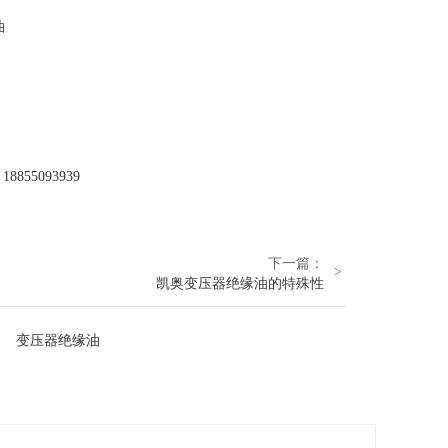
油
55093939
下一篇：
>
凯奥变压器绝缘油的特殊性
变压器绝缘油