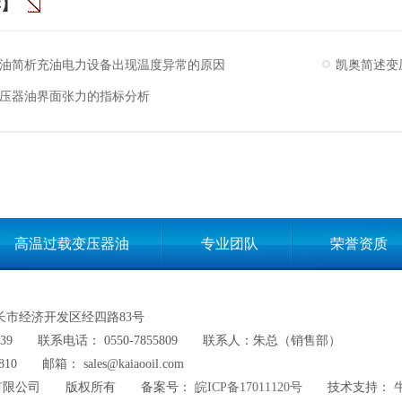
荐】
油简析充油电力设备出现温度异常的原因
凯奥简述变
压器油界面张力的指标分析
高温过载变压器油
专业团队
荣誉资质
网站地图
长市经济开发区经四路83号
39
联系电话： 0550-7855809
联系人：朱总（销售部）
810
邮箱： sales@kaiaooil.com
有限公司
版权所有
备案号：
皖ICP备17011120号
技术支持：