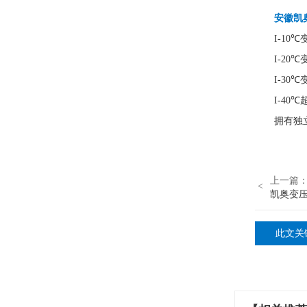
安徽凯奥
I-10
I-20
I-30
I-40
拥有独立
上一篇
<
凯奥变
此文关