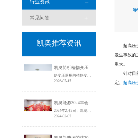
行业资讯
导
常见问答
凯奥推荐资讯
超高压
发生事故的
重大。
凯奥简析植物变压器油与天然酯绝缘油
针对目
给变压器用的植物变压器油学名叫天然酯绝缘油，具有良好的生物降解性和环境相容性。
2026-07-15
定。
超高压
凯奥能源2024年会盛典圆满结束
2024年2月2日，凯奥能源年会盛典如期举行。本次年会盛典分为年度总结大会和年会晚宴两个篇章，凯奥能源各位领导及全体员工齐聚一堂，共同回首2023年，展望2024年。
2024-02-05
凯奥新能源荣获2023年度电力变压器“金球奖”优质供应商！