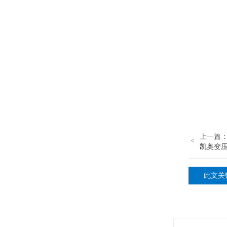
上一篇
<
凯奥变
此文关