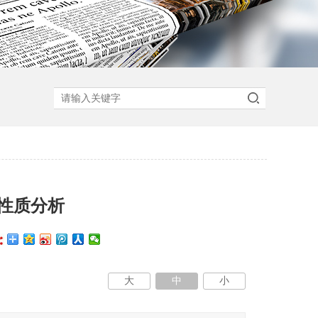
性质分析
大
中
小