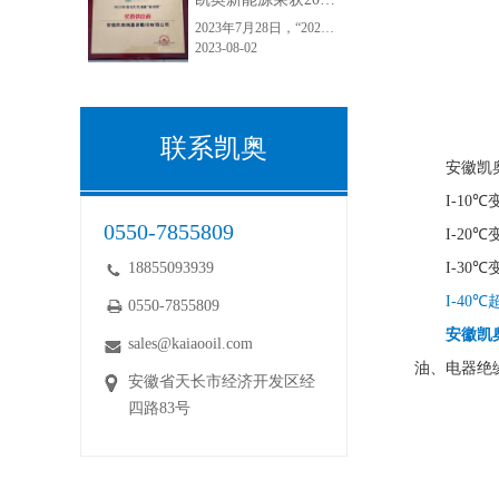
2023年7月28日，“2023第九届中国国际电力变压器市场及技术发展高峰论坛暨2023第一届采配会”在江苏常州顺利举行。安徽凯奥新能源股份有限公司荣获2023年度电力变压器“金球奖”优质供应商！“金球奖”荣誉的获得，是电力变压器行业和客户对凯奥变压器油的认可，彰显了电力客户对于凯奥能源的满意度和正向口碑。
2023-08-02
联系凯奥
安徽凯
I-10
0550-7855809
I-20
18855093939
I-30
I-40
0550-7855809
安徽凯奥
sales@kaiaooil.com
油、电器绝
安徽省天长市经济开发区经
四路83号