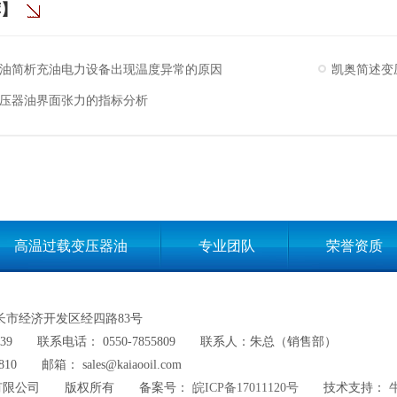
荐】
油简析充油电力设备出现温度异常的原因
凯奥简述变
压器油界面张力的指标分析
高温过载变压器油
专业团队
荣誉资质
网站地图
长市经济开发区经四路83号
39
联系电话： 0550-7855809
联系人：朱总（销售部）
810
邮箱： sales@kaiaooil.com
有限公司
版权所有
备案号：
皖ICP备17011120号
技术支持：